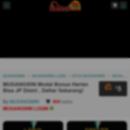
MUSANGWIN
MUSANGWIN LOGIN
SITUS MUSANGWIN
MUSANGWIN LINK
MUSANGWIN Modal Bonus Harian
5
$
Bisa JP Disini , Daftar Sekarang!
By
MUSANGWIN
404
sales
MUSANGWIN LOGIN
LOGIN
DAFTAR