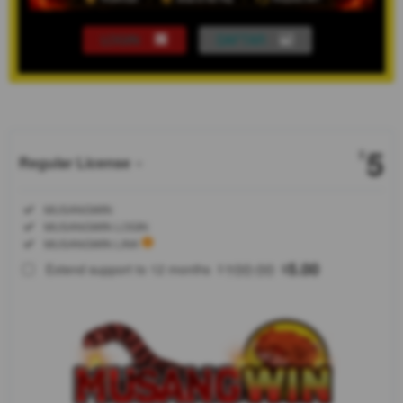
LOGIN
DAFTAR
Show More
5
$
Regular License
Regular
Included:
MUSANGWIN
License
Included:
MUSANGWIN LOGIN
SELECTED
Included:
MUSANGWIN LINK
88
$
100.00
5.00
Extend support to 12 months
$
$
Daftar
dengan
mudah
MUSANGWIN
dan jelajahi
platform
digital